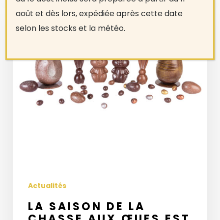
de
août et dès lors, expédiée après cette date
la
selon les stocks et la météo.
chasse
aux
œufs
est
ouverte
!
Actualités
LA SAISON DE LA
CHASSE AUX ŒUFS EST