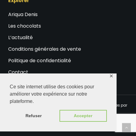
Explorer
Ariqua Denis
Les chocolats
L’actualité
Conditions générales de vente
Politique de confidentialité
Contact
✕
Ce site internet utilise des cookies pour
améliorer votre expérience sur notre
plateforme.
© 2026 Ariqua Chocolaterie. Certaines images sont fournies par
Freepik.eu
Refuser
Accepter
facebook
instagram
phone
email