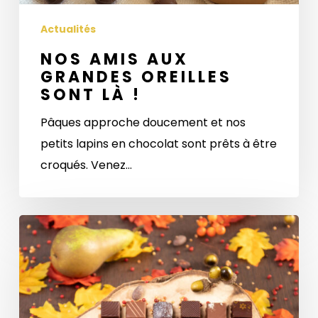
!
Actualités
NOS AMIS AUX
GRANDES OREILLES
SONT LÀ !
Pâques approche doucement et nos
petits lapins en chocolat sont prêts à être
croqués. Venez…
Des
pralines
à
déguster
bien