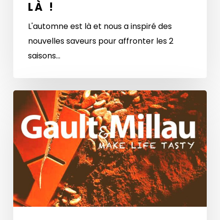
LÀ !
est
L'automne est là et nous a inspiré des
là
nouvelles saveurs pour affronter les 2
!
saisons…
Retrouvez-
nous
dans
le
Guide
Gault&Millau
2021