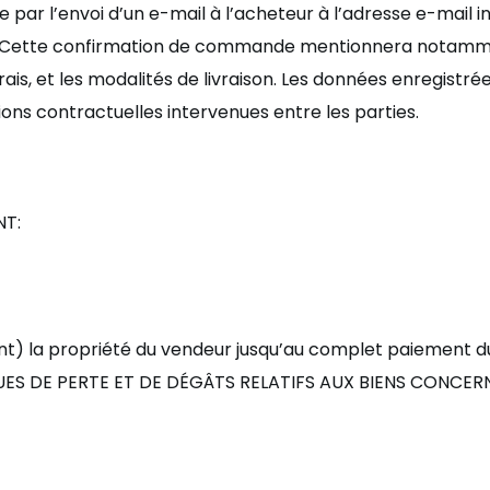
 par l
’
envoi d
’un e-mail
à
l’
acheteur à
l’
adresse e-mail in
. Cette confirmation de commande mentionnera notamme
is, et les modalités de livraison. Les données enregistrée
ns contractuelles intervenues entre les parties.
NT:
t) la proprié
t
é du vendeur jusqu’au complet paiement du
ES DE PERTE ET DE D
É
GÂTS RELATIFS AUX BIENS CONCER