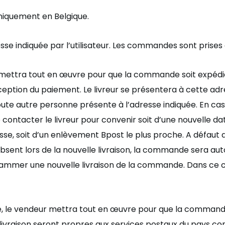
uniquement en Belgique.
sse indiquée par l
’
utilisateur. Les commandes sont prise
eur mettra tout en œuvre pour que la commande soit expé
di
ception du paiement. Le livreur se pré
sentera
à cette adr
 toute autre personne pré
sente
à
l’
adresse indiquée. En cas
e contacter le livreur pour convenir soit d’une nouvelle da
se, soit d
’un enl
èvement Bpost le plus proche. A défaut de
 absent lors de la nouvelle livraison, la commande sera 
rammer une nouvelle livraison de la commande. Dans ce ca
ue, le vendeur mettra tout en œuvre pour que la commande
livraison seront propres aux services postaux du pays c