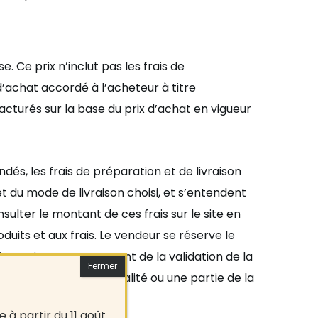
e. Ce prix n
’
inclut pas les frais de
d
’
achat accord
é à
l’
acheteur à titre
acturés sur la base du prix d
’
achat en vigueur
s, les frais de préparation et de livraison
 du mode de livraison choisi, et s
’
entendent
ulter le montant de ces frais sur le site en
duits et aux frais. Le vendeur se réserve le
ifs en vigueur au moment de la validation de la
heteur retourne la totalité ou une partie de la
 à partir du 11 août