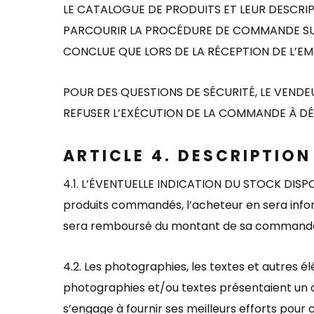
LE CATALOGUE DE PRODUITS ET LEUR DESCRIPTI
PARCOURIR LA PROC
É
DURE DE COMMANDE SUR
CONCLUE QUE LORS DE LA R
ÉCEPTION DE L’E
POUR DES QUESTIONS DE S
É
CURIT
É
, LE VENDE
REFUSER L’EXÉ
CUTION DE LA COMMANDE
À
D
É
ARTICLE
4.
DESCRIPTION
4.1.
L
’É
VENTUELLE INDICATION DU STOCK DISPON
produits commandés, l
’
acheteur en sera inf
sera remboursé du montant de sa comman
4.2.
Les photographies, les textes et autres é
l
photographies et/ou textes présentaient un
s
’
engage à fournir ses meilleurs efforts pour 