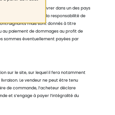
teurs désirant se faire livrer dans un des pays
vraison erronée est de la responsabilité de
s contraignants mais sont donné
s
à titre
ou au paiement de dommages au profit de
ns, les sommes éventuellement payées par
n sur le site, sur lequel il fera notamment
livraison. Le vendeur ne peut être tenu
ire de commande, l
’
acheteur déclare
nde et s
’
engage à
payer l
’int
é
gralit
é du