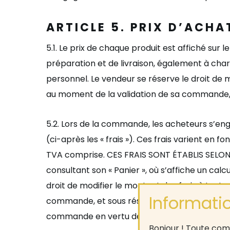
ARTICLE 5
. PRIX
D’ACHAT
5.1.
Le prix de chaque produit est affiché sur le
préparation et de livraison, également à char
personnel. Le vendeur se réserve le droit de m
au moment de la validation de sa commande, e
5
.2
.
Lors de la commande, les acheteurs s
’
eng
(ci-après les
«
frais
»
). Ces frais varient en f
TVA comprise.
CES FRAIS SONT ÉTABLIS SELON
consultant son
« Panier », o
ù
s’
affiche un calc
droit de modifier le montant des frais à tout 
commande, et sous réserve des disponibilités
commande en vertu de son droit de ré
tractat
Bonjour ! Toute comm