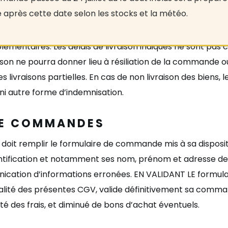
e après cette date selon les stocks et la météo.
s pays pour lesquels le site autorise la livraison. Les ache
a facturer un supplément de livraison. Toute adresse de li
plémentaires. Les délais de livraison indiqués ne sont pa
ison ne pourra donner lieu à
r
ésiliation de la commande 
des livraisons partielles. En cas de non livraison des bie
 ni autre forme d
’
indemnisation.
DE COMMANDES
doit remplir le formulaire de commande mis à sa dispositio
entification et notamment ses nom, prénom et adresse de 
ication d
’
informations erroné
es.
EN VALIDANT LE
formula
alit
é des présentes CG
V
, valide définitivement sa comma
é des frais, et diminué de bons d
’achat
éventuels.