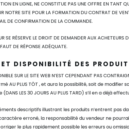
ON EN LIGNE, NE CONSTITUE PAS UNE OFFRE EN TANT QUE 
 NOTRE SITE POUR LA FORMATION DU CONTRAT DE VENTE
MAIL DE CONFIRMATION DE LA COMMANDE.
UR SE R
É
SERVE LE DROIT DE DEMANDER
AUX ACHETEURS
D
FAUT DE R
É
PONSE AD
É
QUATE.
 ET
DISPONIBILITÉ DES PRODUI
IBLE SUR LE SITE WEB N’
EST CEPENDANT PAS CONTRAIGN
ormé
AU PLUS TÔT
, et aura la possibilité, soit de modifier
de
(
DANS LES 30 JOURS AU PLUS TARD
)
s’
il en a dé
j
à effect
éments descriptifs illustrant les produits n
’
entrent pas da
 caractè
re erron
é, la responsabilité du vendeur ne pourra
corriger le plus rapidement possible les erreurs ou omissi