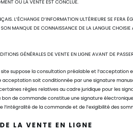
MOMENT OÙ
LA VENTE EST CONCLUE.
NÇ
AIS. L’
É
CHANGE D’INFORMATION ULT
É
RIEURE SE FERA
É
G
 SON MANQUE DE CONNAISSANCE DE LA LANGUE CHOISIE 
DITIONS G
É
N
É
RALES DE VENTE EN LIGNE AVANT DE PASSE
 site suppose la consultation préalable et l
’
acceptation e
 acceptation soit conditionnée par une signature manuscr
ant certaines règles relatives au cadre juridique pour les si
n du bon de commande constitue une signature électronique 
e l
’int
é
gralit
é de la commande et de l
’
exigibilit
é des somm
DE LA VENTE EN LIGNE