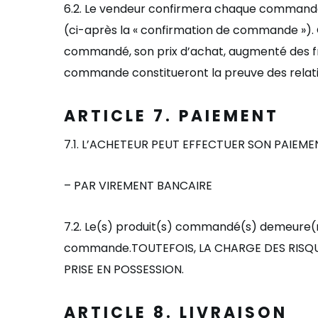
6
.2
.
Le vendeur confirmera chaque commande
(ci-après la
«
confirmation de commande
»
)
commandé, son prix d
’
achat, augmenté des fra
commande constitueront la preuve des relatio
ARTICLE 7. PAIEMENT
7.1. L’ACHETEUR
PEUT EFFECTUER SON PAIEME
–
PAR VIREMENT BANCAIRE
7.2.
Le(s) produit(s) commandé(s) demeure(n
commande.
TOUTEFOIS, LA CHARGE DES RISQU
PRISE EN POSSESSION.
ARTICLE 8
. LIVRAISON