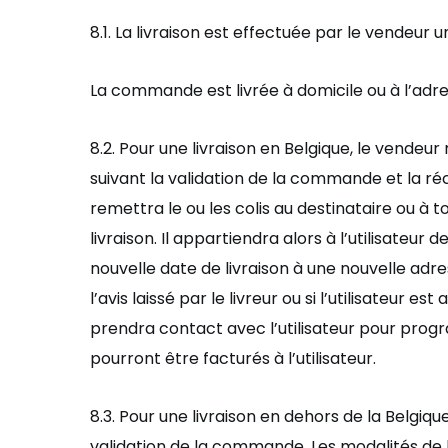
8.1.
La livraison est effectuée par le vendeur 
La commande est livré
e
à domicile ou à
l’
adre
8.
2
. Pour une livraison en Belgique, le vend
suivant la validation de la commande et la ré
remettra le ou les colis au destinataire ou à
livraison. Il appartiendra alors à
l’
utilisateur d
nouvelle date de livraison à une nouvelle adres
l’
avis laissé par le livreur ou si l
’
utilisateur est
prendra contact avec l
’
utilisateur pour prog
pourront ê
tre factur
é
s
à
l’
utilisateur.
8.3.
Pour une livraison en dehors de la Belgiq
validation de la commande. Les modalités de 