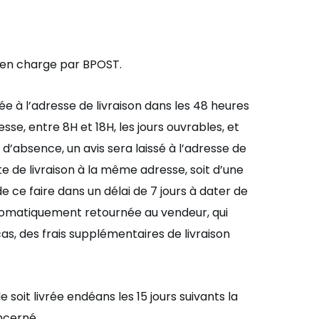
s en charge par BPOST.
é
e
à
l’
adresse de livraison dans les 48 heures
esse
,
entre 8H et 18H,
les jours ouvrables, et
 d
’
absence, un avis sera laissé à
l’
adresse de
te de livraison à la même adresse, soit d’une
 ce faire dans un délai de 7 jours à
dater de
automatiquement retournée au vendeur, qui
s, des frais supplémentaires de livraison
 soit livré
e end
éans les 15 jours suivants la
oncerné
.