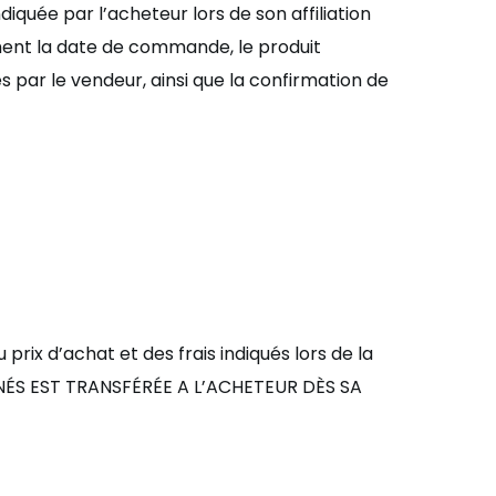
diquée par l
’
acheteur lors de son affiliation
nt la date de commande, le produit
s par le vendeur, ainsi que la confirmation de
 prix d
’
achat et des frais indiqués lors de la
N
É
S EST TRANSF
É
R
É
E
A L’ACHETEUR
D
È
S SA