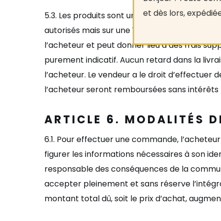
et dès lors, expédié
5
.
3.
Les produits sont uniquement livrés dans le
autorisés mais sur une
î
le de ces pays se verr
l’acheteur et peut donner lieu à des frais sup
purement indicatif.
Aucun retard dans la livra
l’acheteur. Le vendeur a le droit d’effectuer 
l’acheteur seront remboursées sans inté
r
êts
ARTICLE
6
.
MODALITÉS 
6
.1
.
Pour effectuer une commande, l
’
acheteur 
figurer les informations nécessaires à son id
responsable des conséquences de la commun
accepter pleinement et sans ré
serve l
’int
é
gr
montant total dû, soit le prix d
’
achat, augment