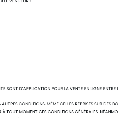
 « LE VENDEUR ».
NTE SONT D
’APPLICATION POUR LA VENTE EN LIGNE ENTRE
 AUTRES CONDITIONS, M
ÊME CELLES REPRISES SUR DES
ER
À
TOUT MOMENT CES CONDITIONS G
É
N
É
RALES. N
É
ANMOI