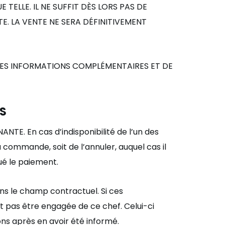
TELLE. IL NE SUFFIT D
È
S LORS PAS DE
. LA VENTE NE SERA D
É
FINITIVEMENT
ES INFORMATIONS COMPL
ÉMENTAIRES ET DE
TS
ANTE. En cas d
’
indisponibilit
é de l
’
un des
 sa commande, soit de l
’
annuler, auquel cas il
ué le paiement
.
ns le champ contractuel. Si ces
it pas être engagée de ce chef. Celui-ci
ons après en avoir é
t
é
inform
é
.