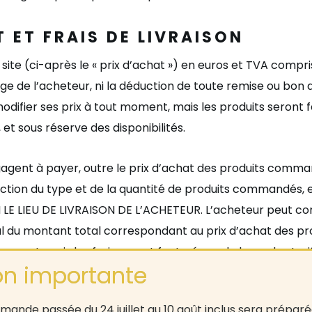
 ET FRAIS DE LIVRAISON
 site (ci-après le
«
prix d
’
achat
»
) en euros et TVA compris
ge de l
’
acheteur, ni la déduction de toute remise ou bon 
odifier ses prix à tout moment, mais les produits seront f
t sous réserve des disponibilité
s.
agent à payer, outre le prix d
’
achat des produits commandé
onction du type et de la quantité de produits commandés, et
 LE LIEU DE LIVRAISON DE L’ACHETEUR.
L’
acheteur peut cons
ul du montant total correspondant au prix d
’
achat des pro
moment, mais les frais seront facturés sur la base des tar
. Ces frais restent dus et ne seront pas remboursé
s si l
’
ac
ion.
ande passée du 24 juillet au 10 août inclus sera préparée