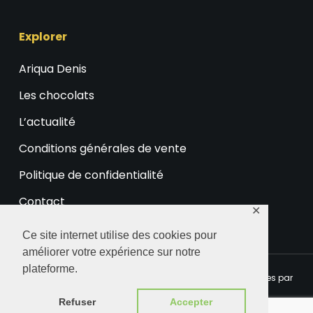
Explorer
Ariqua Denis
Les chocolats
L’actualité
Conditions générales de vente
Politique de confidentialité
Contact
✕
Ce site internet utilise des cookies pour
améliorer votre expérience sur notre
plateforme.
© 2026 Ariqua Chocolaterie. Certaines images sont fournies par
Freepik.eu
Refuser
Accepter