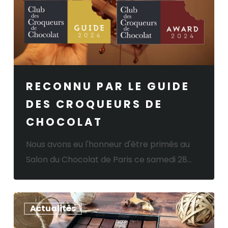
Croqueurs
de
Chocolat
RECONNU PAR LE GUIDE
DES CROQUEURS DE
CHOCOLAT
Nous avons eu l'honneur d'être primés au
Salon du Chocolat de Paris ce samedi 28…
La
Actualités
Collection