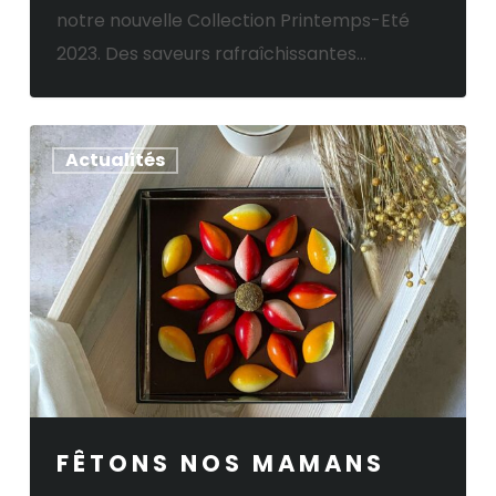
notre nouvelle Collection Printemps-Eté
2023. Des saveurs rafraîchissantes…
Fêtons
Actualités
nos
mamans
FÊTONS NOS MAMANS