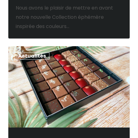
Nous avons le plaisir de mettre en avant
notre nouvelle Collection éphémère
inspirée des couleurs…
Nouvelle
Actualités
Collection
Printemps-
Eté
2024
en
vue