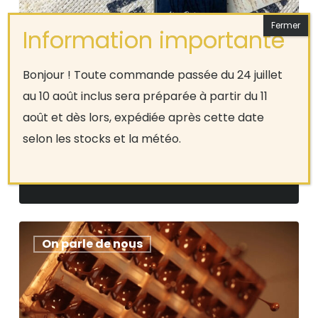
nous
a
choisi
LE DOMAINE & MUSÉE
Bonjour ! Toute commande passée du 24 juillet
!
au 10 août inclus sera préparée à partir du 11
ROYAL DE MARIEMONT
août et dès lors, expédiée après cette date
NOUS A CHOISI !
selon les stocks et la météo.
Le Domaine & Musée Royal de Mariemont a
décidé de nous faire confiance en nous…
Reconnu
On parle de nous
par
le
Guide
des