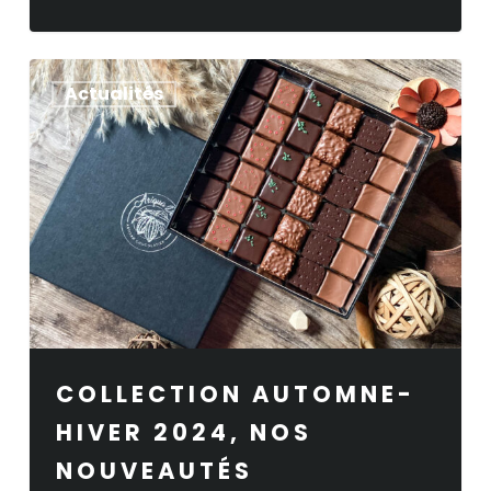
Collection
Actualités
Automne-
Hiver
2024,
nos
nouveautés
COLLECTION AUTOMNE-
HIVER 2024, NOS
NOUVEAUTÉS