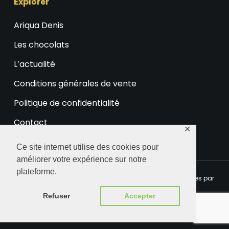
Explorer
Ariqua Denis
Les chocolats
L’actualité
Conditions générales de vente
Politique de confidentialité
Contact
✕
Ce site internet utilise des cookies pour
améliorer votre expérience sur notre
plateforme.
© 2026 Ariqua Chocolaterie. Certaines images sont fournies par
Freepik.eu
Refuser
Accepter
facebook
instagram
phone
email