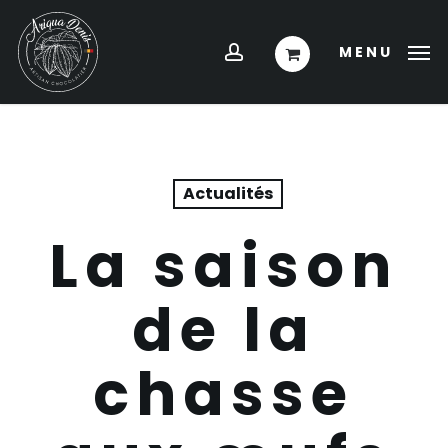
Skip
Menu
to
account
MENU
main
content
Actualités
La saison
de la
chasse