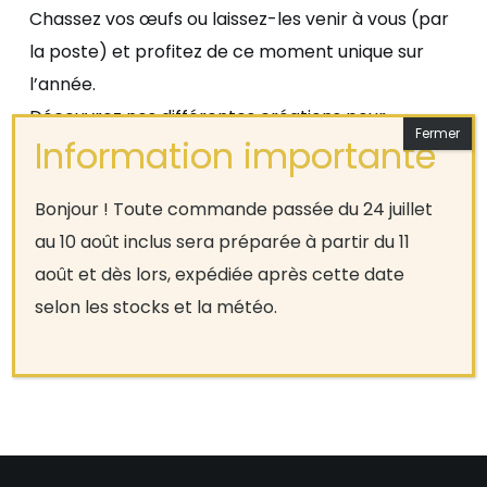
Chassez vos œufs ou laissez-les venir à vous (par
la poste) et profitez de ce moment unique sur
l’année.
Découvrez nos différentes créations pour
émerveiller petits … et grands bien sûr !
Bonjour ! Toute commande passée du 24 juillet
Rejoignez la page dédicacée à cette fête
au 10 août inclus sera préparée à partir du 11
magique :
Créations festives
août et dès lors, expédiée après cette date
selon les stocks et la météo.