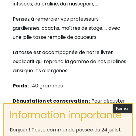
infusées, du praliné, du massepain, …
Pensez à remercier vos professeurs,
gardiennes, coachs, maîtres de stage, … avec
une jolie tasse remplie de douceurs.
La tasse est accompagnée de notre livret
explicatif qui reprend la gamme de nos pralines
ainsi que les allergènes.
Poids :
140 grammes
Dégustation et conservation :
Pour déguster
vos douceurs chocolatées de manière optimale,
conservez-les à une température comprise
entre 15° et 19° et savourez-les à température
Bonjour ! Toute commande passée du 24 juillet