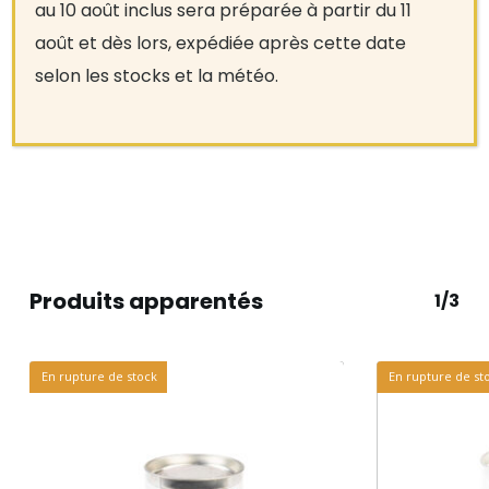
ambiante. A consommer selon la date reprise
au 10 août inclus sera préparée à partir du 11
sur l’emballage.
août et dès lors, expédiée après cette date
selon les stocks et la météo.
Rupture de stock
Produits apparentés
1/3
En rupture de stock
En rupture de st