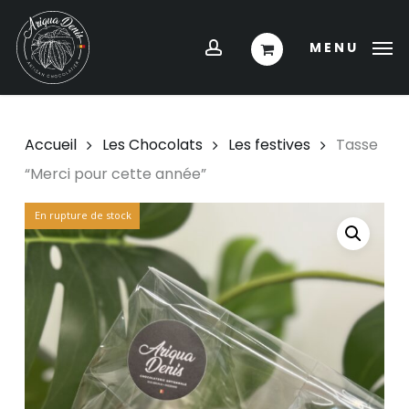
Skip
Menu
to
account
MENU
main
content
Accueil
Les Chocolats
Les festives
Tasse
“Merci pour cette année”
En rupture de stock