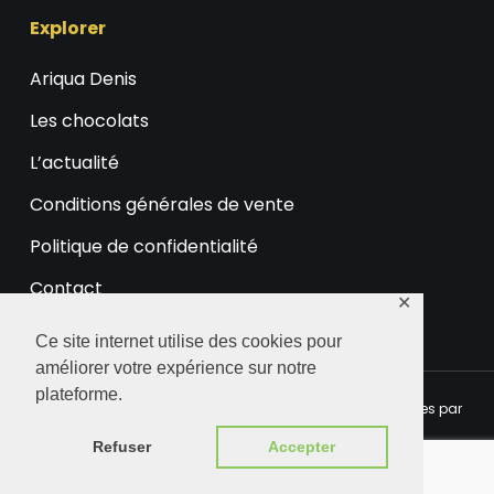
Explorer
Ariqua Denis
Les chocolats
L’actualité
Conditions générales de vente
Politique de confidentialité
Contact
✕
Ce site internet utilise des cookies pour
améliorer votre expérience sur notre
plateforme.
© 2026 Ariqua Chocolaterie. Certaines images sont fournies par
Freepik.eu
Refuser
Accepter
facebook
instagram
phone
email