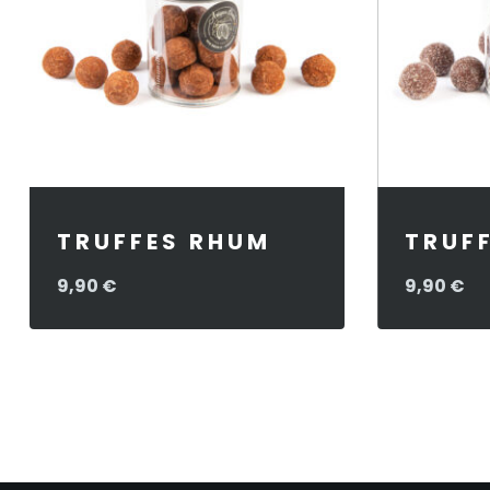
TRUFFES RHUM
TRUF
9,90
€
9,90
€