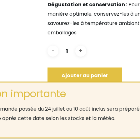
Dégustation et conservation :
Pour
manière optimale, conservez-les à un
savourez-les à température ambiante
emballages.
Ajouter au panier
Vous avez une commande plus imp
ande passée du 24 juillet au 10 août inclus sera préparée
ou bien vous désirez une command
e après cette date selon les stocks et la météo.
N’hésitez pas à
contacter
le magasi