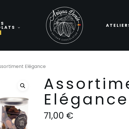
ES
ATELIER
OLATS
ssortiment Elégance
Assortim
Elégance
71,00
€