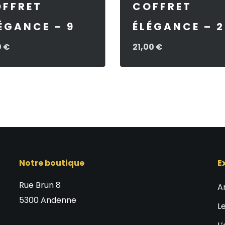
FFRET
COFFRET
ÉGANCE – 9
ÉLÉGANCE – 
0
€
21,00
€
Notre boutique
E
Rue Brun 8
A
5300 Andenne
L