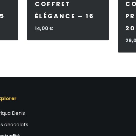
COFFRET
CO
25
ÉLÉGANCE – 16
PR
20
14,00
€
29,
xplorer
riqua Denis
es chocolats