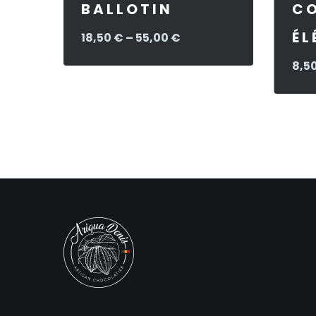
BALLOTIN
CO
ÉL
Price
18,50
€
–
55,00
€
range:
8,5
18,50 €
through
55,00 €