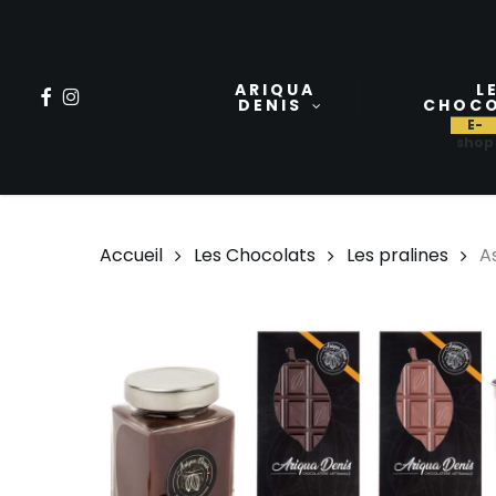
Skip
to
main
ARIQUA
L
FACEBOOK
INSTAGRAM
DENIS
CHOC
content
Accueil
Les Chocolats
Les pralines
A