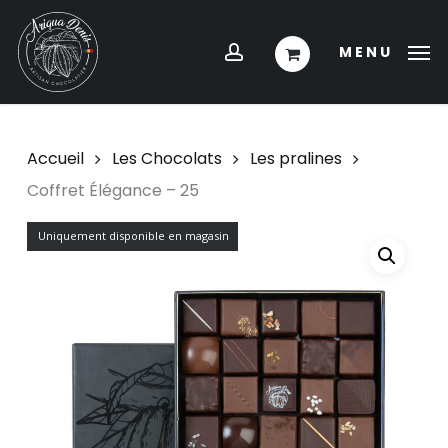
Skip
Menu
to
account
MENU
main
content
Accueil
Les Chocolats
Les pralines
Coffret Élégance – 25
Uniquement disponible en magasin