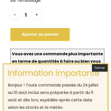
sur l’emballage.
Ajouter au panier
Vous avez une commande plus importante
en terme de quantités à faire ou bien vous
désirez une commande entreprise ?
N’hésitez pas à
contacter
le magasin pour une
commande sur mesure.
Bonjour ! Toute commande passée du 24 juillet
au 10 août inclus sera préparée à partir du 11
août et dès lors, expédiée après cette date
selon les stocks et la météo.