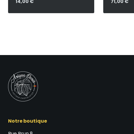
14,00
€
71,00
€
Notre boutique
Rue Brun 8