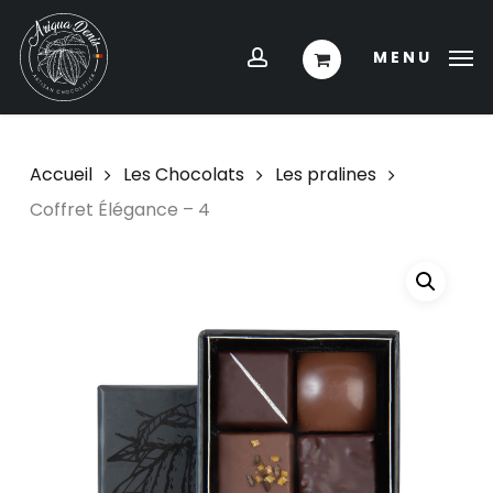
Skip
Menu
to
account
MENU
main
content
Accueil
Les Chocolats
Les pralines
Coffret Élégance – 4