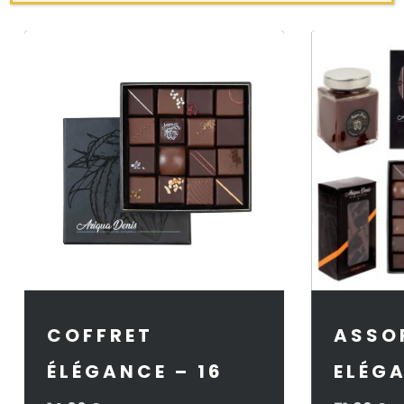
COFFRET
ASSO
ÉLÉGANCE – 16
ELÉG