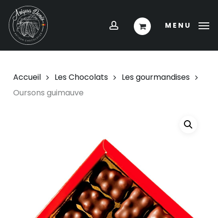
Skip
Menu
to
account
MENU
main
content
Accueil
Les Chocolats
Les gourmandises
Oursons guimauve