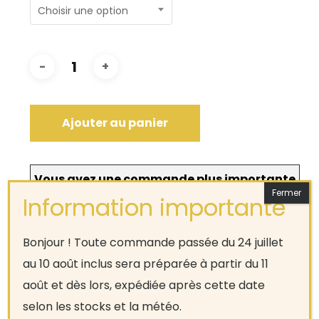
Choisir une option
Ajouter au panier
Vous avez une commande plus importante
en terme de quantités à faire ou bien vous
désirez une commande entreprise ?
Bonjour ! Toute commande passée du 24 juillet
N’hésitez pas à
contacter
le magasin pour une
au 10 août inclus sera préparée à partir du 11
commande sur mesure.
août et dès lors, expédiée après cette date
selon les stocks et la météo.