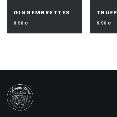
GINGEMBRETTES
TRUF
9,90
€
9,90
€