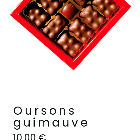
Oursons
guimauve
10,00
€